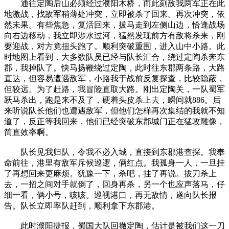
通往定陶后山必须经过濮阳木桥，而此刻敌我两军正在此
地激战，找敌军稍薄处冲突，立即被杀了回来。再次冲突，依
然未果。有些焦急，复活回来，拔马走到左侧山边，恰逢战场
向右边移动，我立即涉水过河，猛然发现前方有敌将杀来，刚
要迎战，对方竟扭头跑了。顺利突破重围，进入山中小路。此
时地图上看到，大多数队员已经与队长汇合，绕过定陶杀奔东
郡，我掉队了。快马扬鞭绕过定陶，此时往东郡两条路，大路
直达，但容易遭遇敌军，小路我于战前反复探查，比较隐蔽，
但较远。为了赶路，我冒险直取大路。刚出定陶关，一队蜀军
跃马杀出，跑是来不及了，硬着头皮杀上去，瞬间就886。后
来听说队长他们也遭遇敌军，但他们怎样再次集结的我就不知
道了，反正等我回来，他们已经突破东郡城门正在猛攻雕像，
简直效率啊。
队长见我归队，令我不必入城，直接到东郡港查探。我奉
命前往，港里有敌军斥候巡逻，俩红点。我孤身一人，一旦挂
了再想回来更麻烦。犹豫一下，杀吧，挂了再说。拔刀杀上
去，一招之间对手就倒了，回身再杀，另一个也应声落马，仔
细一看，俩小号，咳咳。巡视港口，再无敌情，遂向队长报
告。队长立即率队赶到，顺利拿下东郡港。
此时濮阳捷报，蜀国大队回撤定陶，估计是被我们这一刀