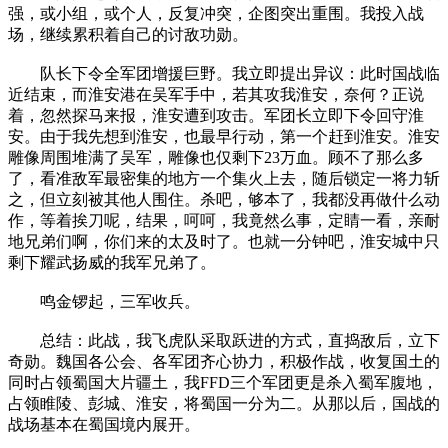
强，或小组，或个人，反复冲突，企图突出重围。我投入战
场，继续累积着自己的讨敌功勋。
队长下令全军团增援巨野。我立即提出异议：此时国战临
近结束，而淮安港在吴军手中，若其攻我淮安，奈何？正说
着，忽然探马来报，淮安遭到攻击。军团长立即下令回守淮
安。由于我先想到淮安，也最早行动，第一个赶到淮安。淮安
雕像周围堆满了吴军，雕像也仅剩下23万血。顾不了那么多
了，看准敌军最密集的地方一个集火上去，随后锁定一将力斩
之，但立刻被其他人围住。杀吧，够本了，我都没再做什么动
作，等着挨刀呢，结果，呵呵，我竟然么事，定睛一看，亲耐
地兄弟们啊，你们来的太及时了。也就一分钟吧，淮安城中只
剩下耀武扬威的我军兄弟了。
鸣金锣起，三军收兵。
总结：此战，我飞虎队采取跃进的方式，直捣敌后，立下
奇勋。魏国各公会、各军团齐心协力，积极作战，收复国土的
同时占领蜀国大片疆土，我FFD三个军团更是杀入蜀军腹地，
占领睢陵、彭城、淮安，将蜀国一分为二。从那以后，国战的
战场基本在蜀国境内展开。