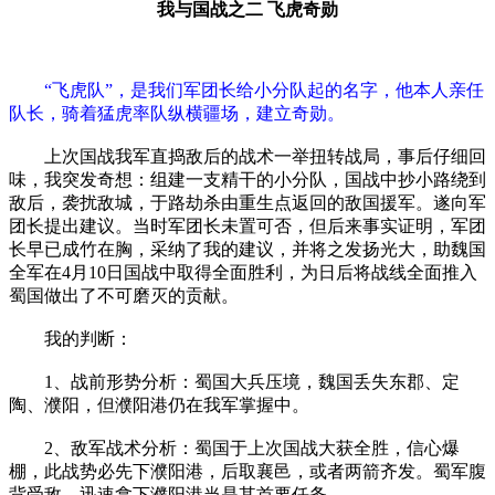
我与国战之二 飞虎奇勋
“飞虎队”，是我们军团长给小分队起的名字，他本人亲任
队长，骑着猛虎率队纵横疆场，建立奇勋。
上次国战我军直捣敌后的战术一举扭转战局，事后仔细回
味，我突发奇想：组建一支精干的小分队，国战中抄小路绕到
敌后，袭扰敌城，于路劫杀由重生点返回的敌国援军。遂向军
团长提出建议。当时军团长未置可否，但后来事实证明，军团
长早已成竹在胸，采纳了我的建议，并将之发扬光大，助魏国
全军在4月10日国战中取得全面胜利，为日后将战线全面推入
蜀国做出了不可磨灭的贡献。
我的判断：
1、战前形势分析：蜀国大兵压境，魏国丢失东郡、定
陶、濮阳，但濮阳港仍在我军掌握中。
2、敌军战术分析：蜀国于上次国战大获全胜，信心爆
棚，此战势必先下濮阳港，后取襄邑，或者两箭齐发。蜀军腹
背受敌，迅速拿下濮阳港当是其首要任务。