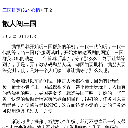
三国群英传2
>
心情
>
正文
散人闯三国
2012-05-21
17173
我很早就开始玩三国群英的单机，一代一代的玩，一代一
代的等，当三国1台服测试时，开始接触这系列的网游，三国
群英2OL的消息，二年前就听说了，等了那么久，终于让我等
到了，于是，弄了激活码和朋友玩，却因为要删档，我朋友要
等公测，哎，只好一个人玩喽，谁让我等了那么久呢。
没参加过以前的测试，刚进去啥都不懂，因为有1代经
验，策士不管打王，国战都很吃香，选个策士玩玩吧，人物真
的蛮漂亮的哈。。吴国美女多，就选吴国了哈，开始的一些任
务，快速的帮助新玩家熟悉界面和操作，很好哈，任务可以自
动寻路，方便路盲寻找NPC，这方面还是不错的，远的任务还
可以用道具飞过去，方便。
渐渐习惯了操作，就想找个组织，我可不想自己一个人带
6个小弟去和他们的大军对砍，但我进服晚了几天，等级低，