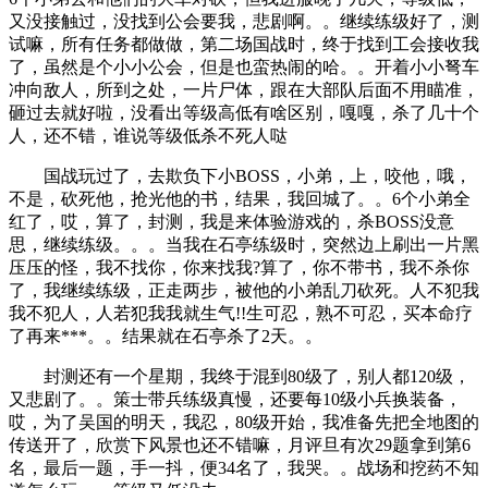
又没接触过，没找到公会要我，悲剧啊。。继续练级好了，测
试嘛，所有任务都做做，第二场国战时，终于找到工会接收我
了，虽然是个小小公会，但是也蛮热闹的哈。。开着小小弩车
冲向敌人，所到之处，一片尸体，跟在大部队后面不用瞄准，
砸过去就好啦，没看出等级高低有啥区别，嘎嘎，杀了几十个
人，还不错，谁说等级低杀不死人哒
国战玩过了，去欺负下小BOSS，小弟，上，咬他，哦，
不是，砍死他，抢光他的书，结果，我回城了。。6个小弟全
红了，哎，算了，封测，我是来体验游戏的，杀BOSS没意
思，继续练级。。。当我在石亭练级时，突然边上刷出一片黑
压压的怪，我不找你，你来找我?算了，你不带书，我不杀你
了，我继续练级，正走两步，被他的小弟乱刀砍死。人不犯我
我不犯人，人若犯我我就生气!!生可忍，熟不可忍，买本命疗
了再来***。。结果就在石亭杀了2天。。
封测还有一个星期，我终于混到80级了，别人都120级，
又悲剧了。。策士带兵练级真慢，还要每10级小兵换装备，
哎，为了吴国的明天，我忍，80级开始，我准备先把全地图的
传送开了，欣赏下风景也还不错嘛，月评旦有次29题拿到第6
名，最后一题，手一抖，便34名了，我哭。。战场和挖药不知