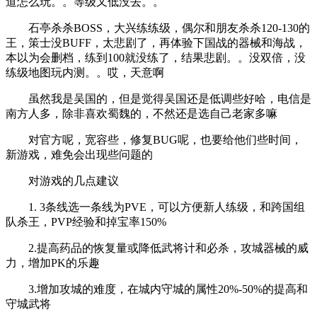
道怎么玩。。等级又低没去。。
石亭杀杀BOSS，大兴练练级，偶尔和朋友杀杀120-130的
王，策士没BUFF，太悲剧了，再体验下国战的器械和海战，
本以为会删档，练到100就没练了，结果悲剧。。没双倍，没
练级地图玩内测。。哎，天意啊
虽然我是吴国的，但是觉得吴国还是低调些好哈，电信是
南方人多，除非喜欢蜀魏的，不然还是选自己老家多嘛
对官方呢，宽容些，修复BUG呢，也要给他们些时间，
新游戏，难免会出现些问题的
对游戏的几点建议
1. 3条线选一条线为PVE，可以方便新人练级，和跨国组
队杀王，PVP经验和掉宝率150%
2.提高药品的恢复量或降低武将计和必杀，攻城器械的威
力，增加PK的乐趣
3.增加攻城的难度，在城内守城的属性20%-50%的提高和
守城武将