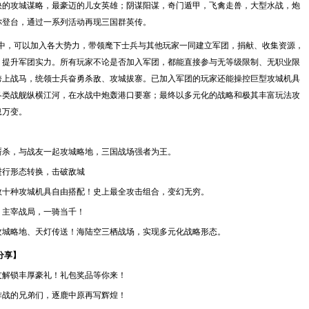
攻城谋略，最豪迈的儿女英雄；阴谋阳谋，奇门遁甲，飞禽走兽，大型水战，炮
你登台，通过一系列活动再现三国群英传。
e》中，可以加入各大势力，带领麾下士兵与其他玩家一同建立军团，捐献、收集资源，
，提升军团实力。所有玩家不论是否加入军团，都能直接参与无等级限制、无职业限
跨上战马，统领士兵奋勇杀敌、攻城拔寨。已加入军团的玩家还能操控巨型攻城机具
各类战舰纵横江河，在水战中炮轰港口要塞；最终以多元化的战略和极其丰富玩法攻
息万变。
杀，与战友一起攻城略地，三国战场强者为王。
行形态转换，击破敌城
种攻城机具自由搭配！史上最全攻击组合，变幻无穷。
主宰战局，一骑当千！
略地、天灯传送！海陆空三栖战场，实现多元化战略形态。
分享】
解锁丰厚豪礼！礼包奖品等你来！
战的兄弟们，逐鹿中原再写辉煌！