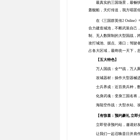
最真实的三国场景，最畅快的
轰舰船，天灯传送，我方唱罢
在《三国群英传2 Onlin
合力建造城池，不断武装自己
制、无人数限制的大型国战，
攻打城池、据点、港口；驾驶
占各大区域，最终统一天下，
【五大特色】
万人国战：全**战，万人厮
攻城器材：操作大型器械进
士兵养成：近百类兵种，数十
化身武魂：变身三国名将，
海陆空作战：大型水站、攻城
【有惊喜：预约豪礼 立即
立即登录预约站，邀请好友
让我们一起召唤昔日并肩作