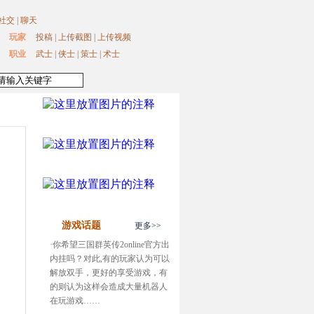
社交
|
聊天
玩家
投稿
|
上传截图
|
上传视频
职业
武士
|
侠士
|
策士
|
术士
游戏话题
更多>>
·
你希望三国群英传2online官方出
内挂吗？对此,有的玩家认为可以
解放双手，更好的享受游戏，有
的则认为这样会造成大量机器人
在玩游戏……