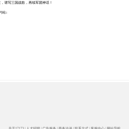
，谱写三国战歌，再续军团神话！
约站↓
关于17173
|
人才招聘
|
广告服务
|
商务洽谈
|
联系方式
|
客服中心
|
网站导航