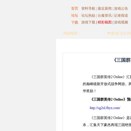
首页
资料导航
|
最近新闻
|
游戏公告
论坛
论坛热贴
|
台服资讯
|
记者报道
游戏下载
|
精彩截图
|
游戏视频
下载
17173记者站
申请/实习/正
内容推荐：
《三国群英传2
三国群英传2O
首页
-
游戏资料
17173记者站
申请/实习/正
《三国群
《三国群英传2
三国群英传2O
《三国群英传2 Online
的巅峰级新开放式战争网游。
华奖励！
《三国群英传2 Online》预
http://sg2ol.fhyx.com/
《三国群英传2 Online
杀，汇集天下豪杰再现三国绝