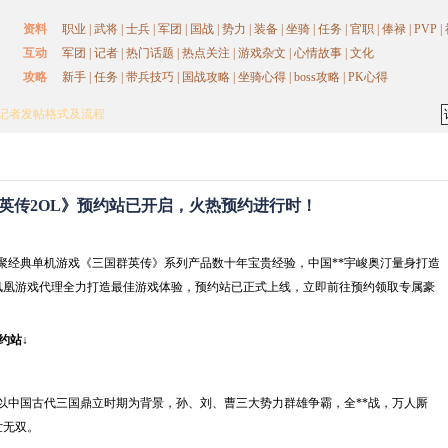
资料
职业
|
武将
|
士兵
|
军团
|
国战
|
势力
|
装备
|
坐骑
|
任务
|
官职
|
俸禄
|
PVP
|
互动
军团
|
记者
|
热门话题
|
热点关注
|
游戏杂文
|
心情故事
|
文化
攻略
新手
|
任务
|
带兵技巧
|
国战攻略
|
坐骑心得
|
boss攻略
|
PK心得
记者写稿帮助！
式记者发帖格式及流程
OL》3月10日开启技术封测
L 版主招募
资料错误提交
记者写稿帮助！
式记者发帖格式及流程
英传2OL》预约站已开启，火热预约进行时！
OL》3月10日开启技术封测
L 版主招募
》汇聚经典单机游戏《三国群英传》系列产品数十年宝贵经验，中国**宇峻奥汀量身打造
凤凰游戏代理全力打造最佳游戏体验，预约站已正式上线，立即前往预约领取专属豪
约站↓
》是以中国古代三国鼎立时期为背景，孙、刘、曹三大势力群雄争霸，全**战，万人厮
世无双。