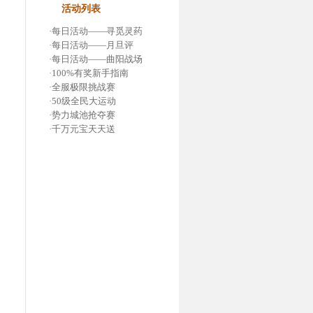
活动列表
·
每日活动——寻觅灵药
·
每日活动——月旦评
·
每日活动——曲阳战场
·
100%有奖新手指南
·
全服极限挑战赛
·
50级全民大运动
·
势力城池抢夺赛
·
千万元宝天天送